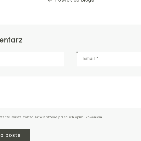
Powrót do bloga
entarz
Email
*
ntarze muszą zostać zatwierdzone przed ich opublikowaniem.