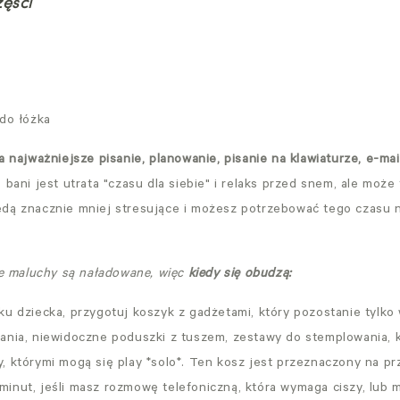
zęści
 do łóżka
a najważniejsze pisanie, planowanie, pisanie na klawiaturze, e-mail
 bani jest utrata "czasu dla siebie" i relaks przed snem, ale może 
dą znacznie mniej stresujące i możesz potrzebować tego czasu n
maluchy są naładowane, więc
kiedy się obudzą:
ku dziecka, przygotuj koszyk z gadżetami, który pozostanie tylko
ania, niewidoczne poduszki z tuszem, zestawy do stemplowania, k
, którymi mogą się play *solo*. Ten kosz jest przeznaczony na pr
inut, jeśli masz rozmowę telefoniczną, która wymaga ciszy, lub m