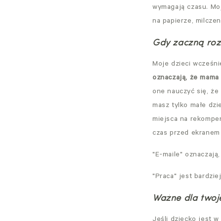
wymagają czasu. Moj
na papierze, milcze
Gdy zaczną roz
Moje dzieci wcześni
oznaczają, że mama p
one nauczyć się, że
masz tylko małe dzi
miejsca na rekompen
czas przed ekranem
"E-maile" oznaczają
"Praca" jest bardzi
Ważne dla twoje
Jeśli dziecko jest w