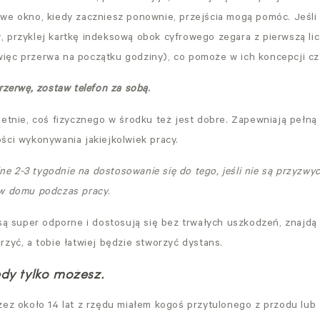
we okno, kiedy zaczniesz ponownie, przejścia mogą pomóc. Jeśli 
 przyklej kartkę indeksową obok cyfrowego zegara z pierwszą lic
ęc przerwa na początku godziny), co pomoże w ich koncepcji cz
rzerwę, zostaw telefon za sobą
.
ietnie, coś fizycznego w środku też jest dobre. Zapewniają pełną
ści wykonywania jakiejkolwiek pracy.
idne 2-3 tygodnie na dostosowanie się do tego, jeśli nie są przyzwy
 w domu podczas pracy
.
 są super odporne i dostosują się bez trwałych uszkodzeń, znajdą 
zyć, a tobie łatwiej będzie stworzyć dystans.
edy tylko możesz.
zez około 14 lat z rzędu miałem kogoś przytulonego z przodu lub