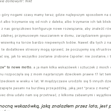
wie domowym".
Nikt
 góry nogami czasy mamy teraz, gdzie najlepszym sposobem na o
t albo trzymanie się od nich z daleka, albo trzymanie ich tak blis
 z nas gorączkowo konfiguruje nowe rozwiązania, aby znaleźć r
y zdalnej, przymusowym nauczaniem w domu, zarządzaniem gos
 wisienką na torcie bardzo niepewnych lodów. Nawet dla tych z na
 te dodatkowe stresory mogą sprawić, że poczujemy się sfrustrow
 się, jak to wszystko zostanie zrobione (spoiler: nie zostanie, i 
rze" to nowe motto
, a ja mam kilka wskazówek i sztuczek z moich
mu rozpoczęła się z moim najstarszym dzieckiem prawie 17 lat temu
ieckiem w wieku 4 lat. W międzyczasie urodziło się 5 innych dzie
zapięte pasami na burzliwą przejażdżkę, jaką jest "praca z mamą"
niec dnia udało nam się przetrwać, z kilkoma zabawnymi i wyjątko
ocną wskazówką, jaką znalazłem przez lata, jest p