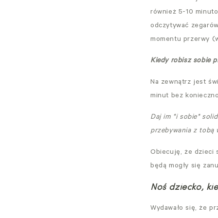
również 5-10 minuto
odczytywać zegarów,
momentu przerwy (wi
Kiedy robisz sobie p
Na zewnątrz jest św
minut bez konieczno
Daj im *i sobie* sol
przebywania z tobą
Obiecuję, że dzieci
będą mogły się zanur
Noś dziecko, ki
Wydawało się, że pr