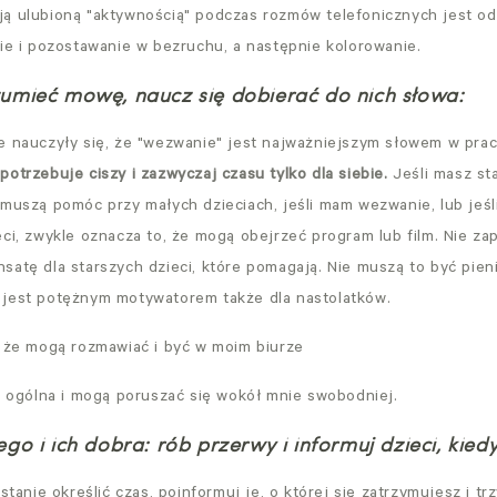
ą ulubioną "aktywnością" podczas rozmów telefonicznych jest o
nie i pozostawanie w bezruchu, a następnie kolorowanie.
umieć mowę, naucz się dobierać do nich słowa:
e nauczyły się, że "wezwanie" jest najważniejszym słowem w prac
otrzebuje ciszy i zazwyczaj czasu tylko dla siebie.
Jeśli masz st
 muszą pomóc przy małych dzieciach, jeśli mam wezwanie, lub jeśli
eci, zwykle oznacza to, że mogą obejrzeć program lub film. Nie za
satę dla starszych dzieci, które pomagają. Nie muszą to być pie
 jest potężnym motywatorem także dla nastolatków.
, że mogą rozmawiać i być w moim biurze
ej ogólna i mogą poruszać się wokół mnie swobodniej.
go i ich dobra: rób przerwy i informuj dzieci, kiedy
 stanie określić czas, poinformuj je, o której się zatrzymujesz i tr