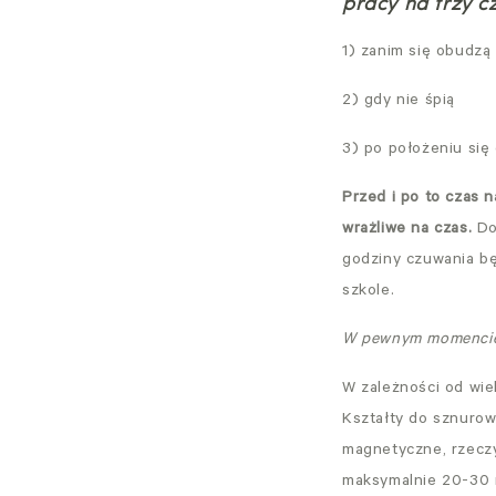
pracy na trzy c
1) zanim się obudzą
2) gdy nie śpią
3) po położeniu się
Przed i po to czas n
wrażliwe na czas.
Do
godziny czuwania bę
szkole.
W pewnym momencie 
W zależności od wie
Kształty do sznurow
magnetyczne, rzeczy
maksymalnie 20-30 m