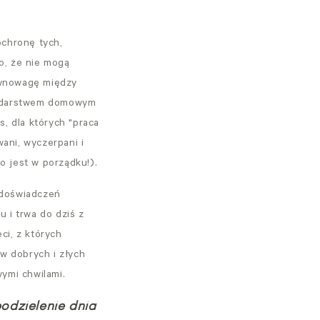
chronę tych,
ko, że nie mogą
ównowagę między
podarstwem domowym
s, dla których "praca
ani, wyczerpani i
to jest w porządku!).
 doświadczeń
 i trwa do dziś z
ci, z których
 w dobrych i złych
wymi chwilami.
odzielenie dnia