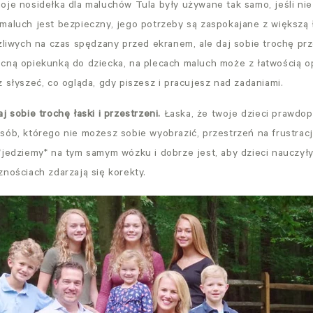
oje nosidełka dla maluchów Tula były używane tak samo, jeśli nie 
maluch jest bezpieczny, jego potrzeby są zaspokajane z większą 
ażliwych na czas spędzany przed ekranem, ale daj sobie trochę prz
cną opiekunką do dziecka, na plecach maluch może z łatwością op
 słyszeć, co ogląda, gdy piszesz i pracujesz nad zadaniami.
j sobie trochę łaski i przestrzeni.
Łaska, że twoje dzieci prawdo
sób, którego nie możesz sobie wyobrazić, przestrzeń na frustracj
*jedziemy* na tym samym wózku i dobrze jest, aby dzieci nauczyły
znościach zdarzają się korekty.