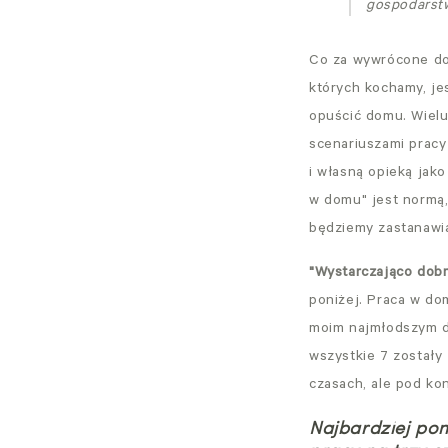
gospodarst
Co za wywrócone do
których kochamy, jes
opuścić domu. Wielu
scenariuszami prac
i własną opieką jako
w domu" jest normą,
będziemy zastanawiać
"Wystarczająco dob
poniżej. Praca w do
moim najmłodszym dz
wszystkie 7 zostały 
czasach, ale pod ko
Najbardziej pom