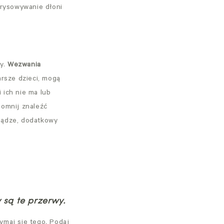
drysowywanie dłoni
y.
Wezwania
arsze dzieci, mogą
 ich nie ma lub
pomnij znaleźć
niądze, dodatkowy
 są te przerwy.
zymaj się tego. Podaj