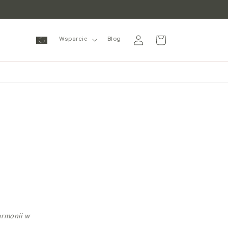
Zaloguj
Wózek
Wsparcie
Blog
się
armonii w