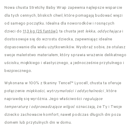
Nowa chusta Stretchy
Baby Wrap zapewnia najlepsze wsparcie
dla tych cennych, bliskich chwil, które pomagają budować więzi
od samego początku. Idealna dla noworodków i rosnących
dzieci do
11,3 kg (25 funtów)
, ta chusta jest
lekka, oddychająca
i
dostosowuje się do wzrostu dziecka, zapewniając idealne
dopasowanie dla wielu użytkowników. Wyobraź sobie, że otulasz
swoje maleństwo materiałem, który sprawia wrażenie delikatnego
uścisku, miękkiego i elastycznego, a jednocześnie przytulnego i
bezpiecznego.
Wykonana w 100% z tkaniny Tencel™ Lyocell, chusta ta oferuje
połączenie
miękkości, wytrzymałości i oddychalności
, które
naprawdę się wyróżnia. Jego właściwości
regulujące
temperaturę i odprowadzające wilgoć
oznaczają, że Ty i Twoje
dziecko zachowacie komfort, nawet podczas długich dni poza
domem lub przytulnych dni w domu.