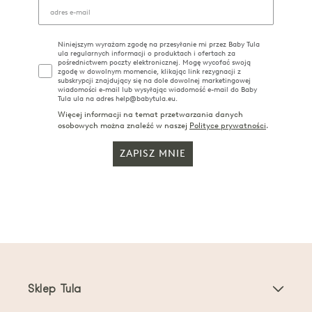
Niniejszym wyrażam zgodę na przesyłanie mi przez Baby Tula
ula regularnych informacji o produktach i ofertach za
pośrednictwem poczty elektronicznej. Mogę wycofać swoją
zgodę w dowolnym momencie, klikając link rezygnacji z
subskrypcji znajdujący się na dole dowolnej marketingowej
wiadomości e-mail lub wysyłając wiadomość e-mail do Baby
Tula ula na adres help@babytula.eu.
Więcej informacji na temat przetwarzania danych
osobowych można znaleźć w naszej
Polityce prywatności
.
ZAPISZ MNIE
Sklep Tula