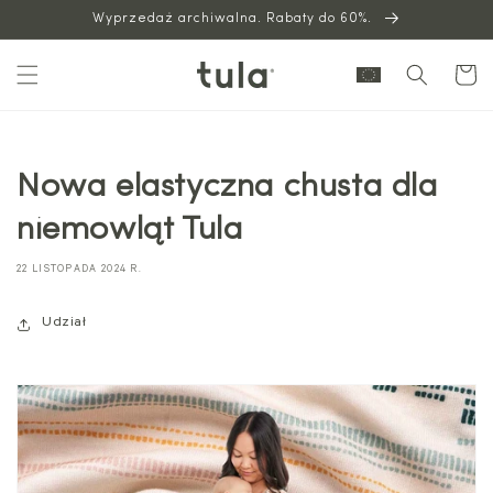
Wyprzedaż archiwalna. Rabaty do 60%.
do
treści
Wózek
Nowa elastyczna chusta dla
niemowląt Tula
22 LISTOPADA 2024 R.
Udział