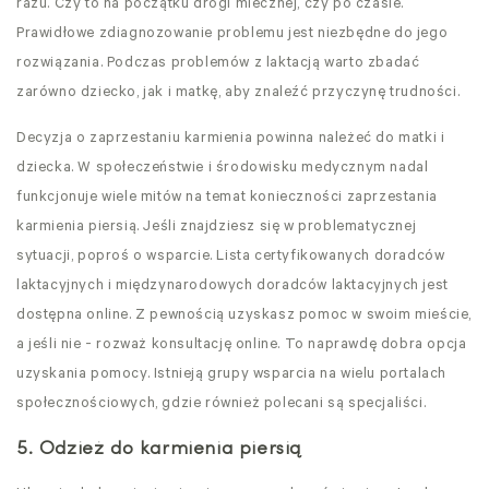
razu. Czy to na początku drogi mlecznej, czy po czasie.
Prawidłowe zdiagnozowanie problemu jest niezbędne do jego
rozwiązania. Podczas problemów z laktacją warto zbadać
zarówno dziecko, jak i matkę, aby znaleźć przyczynę trudności.
Decyzja o zaprzestaniu karmienia powinna należeć do matki i
dziecka. W społeczeństwie i środowisku medycznym nadal
funkcjonuje wiele mitów na temat konieczności zaprzestania
karmienia piersią. Jeśli znajdziesz się w problematycznej
sytuacji, poproś o wsparcie. Lista certyfikowanych doradców
laktacyjnych i międzynarodowych doradców laktacyjnych jest
dostępna online. Z pewnością uzyskasz pomoc w swoim mieście,
a jeśli nie - rozważ konsultację online. To naprawdę dobra opcja
uzyskania pomocy. Istnieją grupy wsparcia na wielu portalach
społecznościowych, gdzie również polecani są specjaliści.
5. Odzież do karmienia piersią