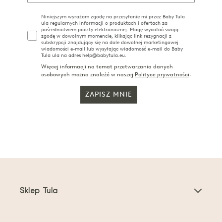
Niniejszym wyrażam zgodę na przesyłanie mi przez Baby Tula
ula regularnych informacji o produktach i ofertach za
pośrednictwem poczty elektronicznej. Mogę wycofać swoją
zgodę w dowolnym momencie, klikając link rezygnacji z
subskrypcji znajdujący się na dole dowolnej marketingowej
wiadomości e-mail lub wysyłając wiadomość e-mail do Baby
Tula ula na adres help@babytula.eu.
Więcej informacji na temat przetwarzania danych
osobowych można znaleźć w naszej
Polityce prywatności
.
ZAPISZ MNIE
Sklep Tula
Nosidełka dla dzieci