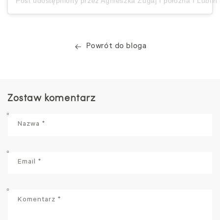
Post udostępniony przez Agnieszka Zugaj I położna I Lubl
Powrót do bloga
Zostaw komentarz
Nazwa
*
Email
*
Komentarz
*