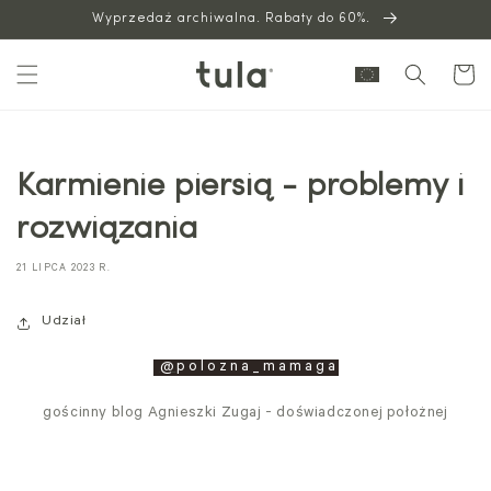
Wyprzedaż archiwalna. Rabaty do 60%.
do
treści
Wózek
Karmienie piersią - problemy i
rozwiązania
21 LIPCA 2023 R.
Udział
@
polozna_mamaga
gościnny blog Agnieszki Zugaj - doświadczonej położnej