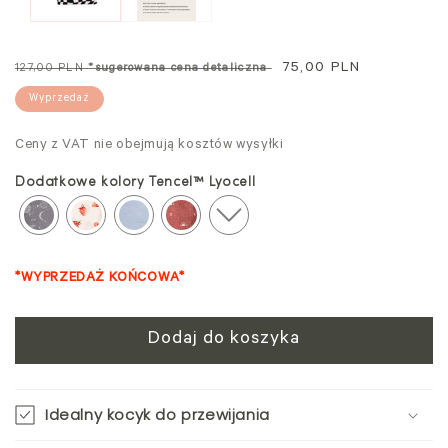
Cena
Cena
75,00 PLN
127,00 PLN
*sugerowana cena detaliczna
standardowa
promocyjna
Wyprzedaż
Ceny z VAT nie obejmują kosztów wysyłki
Dodatkowe kolory Tencel™ Lyocell
*WYPRZEDAŻ KOŃCOWA*
Dodaj do koszyka
Idealny kocyk do przewijania