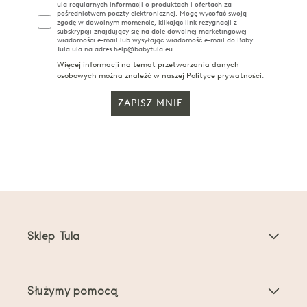
ula regularnych informacji o produktach i ofertach za
pośrednictwem poczty elektronicznej. Mogę wycofać swoją
zgodę w dowolnym momencie, klikając link rezygnacji z
subskrypcji znajdujący się na dole dowolnej marketingowej
wiadomości e-mail lub wysyłając wiadomość e-mail do Baby
Tula ula na adres help@babytula.eu.
Więcej informacji na temat przetwarzania danych
osobowych można znaleźć w naszej
Polityce prywatności
.
ZAPISZ MNIE
Sklep Tula
Nosidełka dla dzieci
Służymy pomocą
Nosidełka dla maluchów