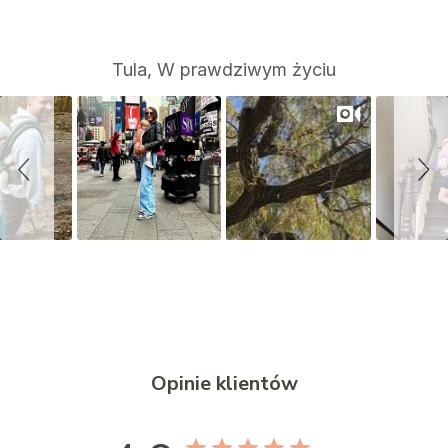
S
Slide
Tula, W prawdziwym życiu
controls
l
i
d
e
s
h
o
w
Opinie klientów