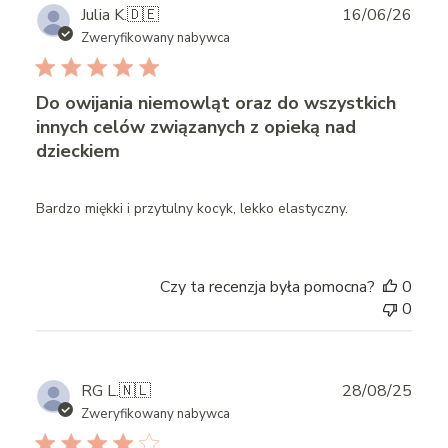
Publ
Julia K.
🇩🇪
16/06/26
date
Zweryfikowany nabywca
Do owijania niemowląt oraz do wszystkich
innych celów związanych z opieką nad
dzieckiem
Bardzo miękki i przytulny kocyk, lekko elastyczny.
Czy ta recenzja była pomocna?
0
0
Publ
RG L.
🇳🇱
28/08/25
date
Zweryfikowany nabywca