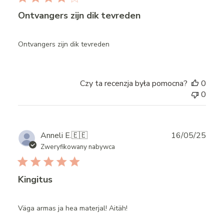
Ontvangers zijn dik tevreden
Ontvangers zijn dik tevreden
Czy ta recenzja była pomocna?
0
0
Publ
Anneli E.
🇪🇪
16/05/25
date
Zweryfikowany nabywca
Kingitus
Väga armas ja hea materjal! Aitäh!