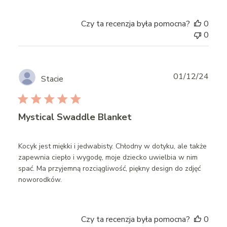
Czy ta recenzja była pomocna?
0
0
Publ
01/12/24
Stacie
date
Mystical Swaddle Blanket
Kocyk jest miękki i jedwabisty. Chłodny w dotyku, ale także
zapewnia ciepło i wygodę, moje dziecko uwielbia w nim
spać. Ma przyjemną rozciągliwość, piękny design do zdjęć
noworodków.
Czy ta recenzja była pomocna?
0