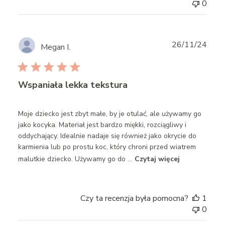
0
Publ
26/11/24
Megan I.
date
Wspaniała lekka tekstura
Moje dziecko jest zbyt małe, by je otulać, ale używamy go
jako kocyka. Materiał jest bardzo miękki, rozciągliwy i
oddychający. Idealnie nadaje się również jako okrycie do
karmienia lub po prostu koc, który chroni przed wiatrem
malutkie dziecko. Używamy go do ...
Czytaj więcej
Czy ta recenzja była pomocna?
1
0