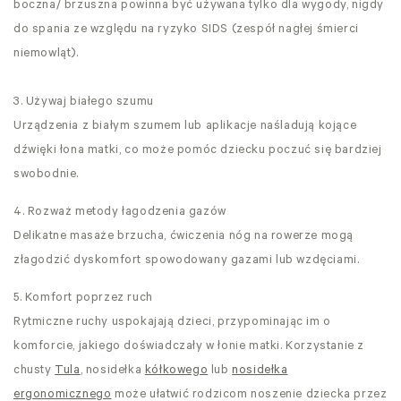
boczna/ brzuszna powinna być używana tylko dla wygody, nigdy
do spania ze względu na ryzyko SIDS (zespół nagłej śmierci
niemowląt).
3. Używaj białego szumu
Urządzenia z białym szumem lub aplikacje naśladują kojące
dźwięki łona matki, co może pomóc dziecku poczuć się bardziej
swobodnie.
4. Rozważ metody łagodzenia gazów
Delikatne masaże brzucha, ćwiczenia nóg na rowerze mogą
złagodzić dyskomfort spowodowany gazami lub wzdęciami.
5. Komfort poprzez ruch
Rytmiczne ruchy uspokajają dzieci, przypominając im o
komforcie, jakiego doświadczały w łonie matki. Korzystanie z
chusty
Tula
, nosidełka
kółkowego
lub
nosidełka
ergonomicznego
może ułatwić rodzicom noszenie dziecka przez