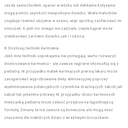
Jazda samochodem, spacer w wózku lub delikatne kołysanie
mogą pomóc uspokoić niespokojne dziecko. Wiele maluchów
znajduje również ukojenie w ssaniu, więc spróbuj zaoferować im
smoczek. A jeśli nic innego nie zadziała, ciepła kąpiel może
zrelaksować zarówno dziecko, jak i rodzica.
8. Dostosuj techniki karmienia
Jeśli inne techniki uspokajania nie pomagają, warto rozważyć
dostosowanie karmienia - ale zawsze najpierw skonsultuj się z
pediatrą. W przypadku matek karmiących piersią lekarz może
zasugerować wypróbowanie diety eliminacyjnej poprzez
wyeliminowanie potencjalnych czynników drażniących, takich jak
nabiał lub pikantne potrawy. W przypadku dzieci karmionych
mieszanką pediatra może zalecić przejście na łagodniejszą
formułę. Zmiany te nie zawsze są konieczne, ale mogą mieć
znaczenie dla niektórych dzieci z wrażliwymi brzuszkami.