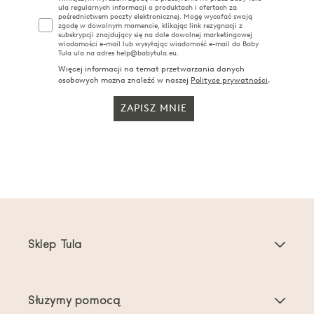
ula regularnych informacji o produktach i ofertach za
pośrednictwem poczty elektronicznej. Mogę wycofać swoją
zgodę w dowolnym momencie, klikając link rezygnacji z
subskrypcji znajdujący się na dole dowolnej marketingowej
wiadomości e-mail lub wysyłając wiadomość e-mail do Baby
Tula ula na adres help@babytula.eu.
Więcej informacji na temat przetwarzania danych
osobowych można znaleźć w naszej
Polityce prywatności
.
ZAPISZ MNIE
Sklep Tula
Nosidełka dla dzieci
Służymy pomocą
Nosidełka dla maluchów