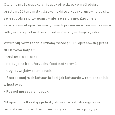
Otulanie może uspokoić niespokojne dziecko, naśladując
przytulność łona matki. Używaj
lekkiego kocyka
, upewniając się,
że jest dobrze przylegający, ale nie za ciasny. Zgodnie z
zaleceniami ekspertów medycznych przewijanie powinno zawsze
odbywać się pod nadzorem rodziców, aby uniknąć ryzyka.
Wypróbuj powszechnie uznaną metodę "5 S" opracowaną przez
dr Harveya Karpa.
*
- Otul swoje dziecko.
- Połóż je na boku/brzuchu (pod nadzorem).
- Użyj dźwięków szumiących.
- Zaproponuj ruch kołysania, taki jak kołysanie w ramionach lub
w huśtawce.
- Pozwól mu ssać smoczek.
*Eksperci podkreślają jednak, jak ważne jest, aby nigdy nie
pozostawiać dzieci bez opieki, gdy są otulone, a pozycja