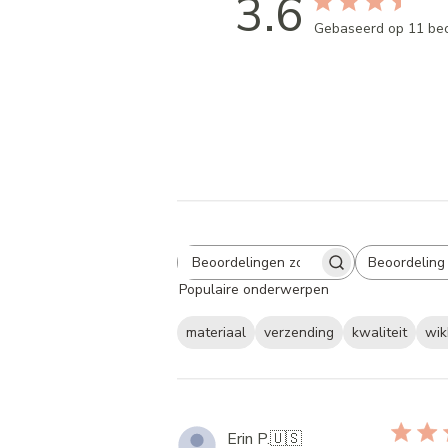
3.6
Gebaseerd op 11 be
Beoordeling
Search
All ratings
Populaire onderwerpen
reviews
materiaal
verzending
kwaliteit
wik
Erin P.
🇺🇸