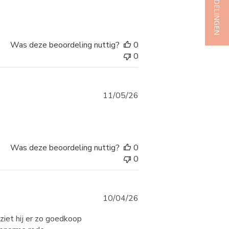
★ BEOORDELINGEN
date
Was deze beoordeling nuttig?
0
0
Published
11/05/26
date
Was deze beoordeling nuttig?
0
0
Published
10/04/26
date
ziet hij er zo goedkoop