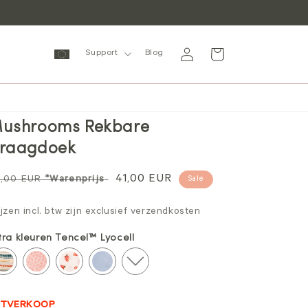
Inloggen
Winkelwagen
Support
Blog
ushrooms Rekbare
raagdoek
ormale
Verkoopprijs
41,00 EUR
,00 EUR
*Warenprijs
Sale
ijs
ijzen incl. btw zijn exclusief verzendkosten
tra kleuren Tencel™ Lyocell
ITVERKOOP