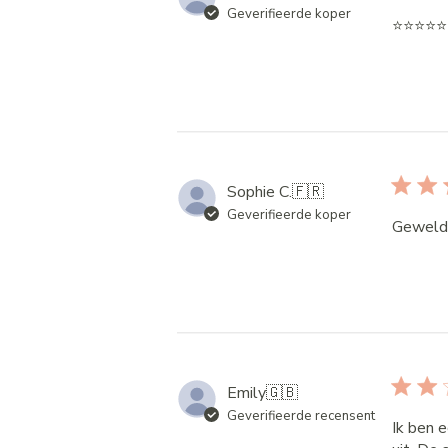
Geverifieerde koper
⭐️⭐️⭐️⭐️⭐️
Sophie C.
🇫🇷
Geverifieerde koper
Geweldig
Emily
🇬🇧
Geverifieerde recensent
Ik ben 