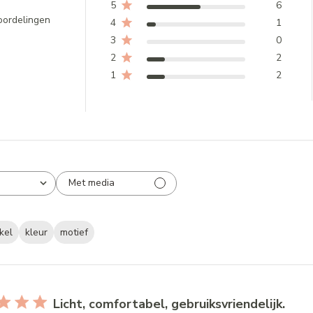
5
6
oordelingen
4
1
3
0
2
2
1
2
Met media
kel
kleur
motief
Licht, comfortabel, gebruiksvriendelijk.