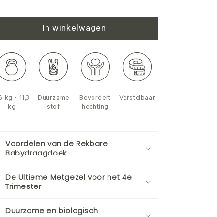
In winkelwagen
6 kg - 11,3
Duurzame
Bevordert
Verstelbaar
kg
stof
hechting
Voordelen van de Rekbare
Babydraagdoek
De Ultieme Metgezel voor het 4e
Trimester
Duurzame en biologisch