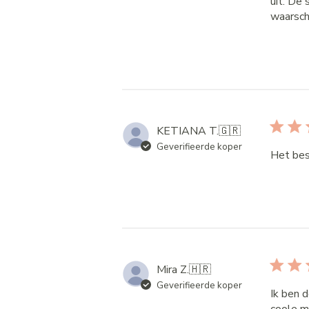
uit. De
waarschu
KETIANA T.
🇬🇷
Geverifieerde koper
Het bes
Mira Z.
🇭🇷
Geverifieerde koper
Ik ben d