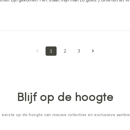
otief zijn gekomen. Het staat mijn man zo goed :) Groeten uit Kr
1
2
3
Blijf op de hoogte
ls eerste op de hoogte van nieuwe collecties en exclusieve aanbi