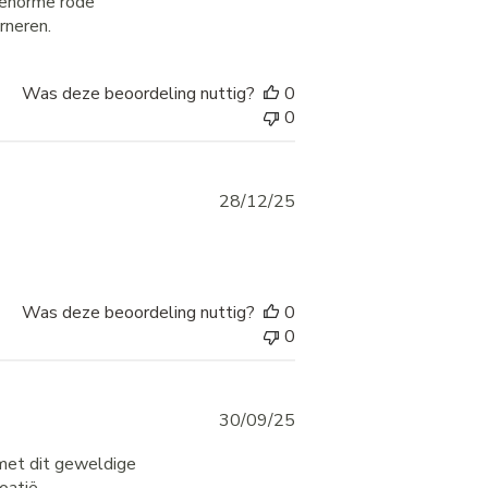
n enorme rode
rneren.
Was deze beoordeling nuttig?
0
0
Published
28/12/25
date
Was deze beoordeling nuttig?
0
0
Published
30/09/25
date
e met dit geweldige