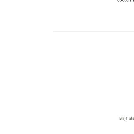
coole m
Blijf a