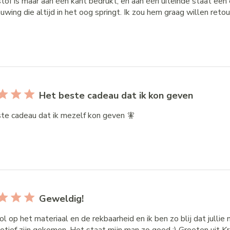
 stof is maar aan één kant bedrukt, en aan één uiteinde staat ee
wing die altijd in het oog springt. Ik zou hem graag willen retou
Het beste cadeau dat ik kon geven
te cadeau dat ik mezelf kon geven 🧚
Geweldig!
ol op het materiaal en de rekbaarheid en ik ben zo blij dat julli