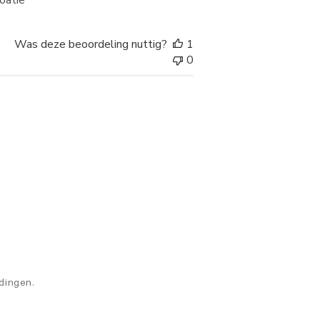
oatië
Was deze beoordeling nuttig?
1
0
edingen.