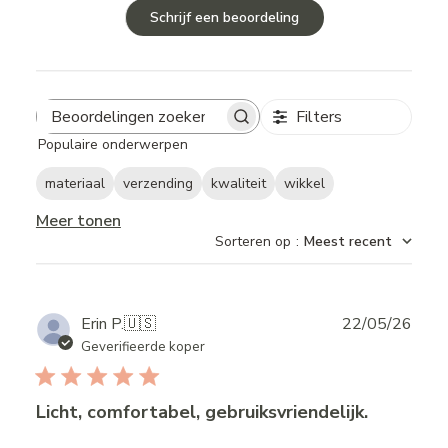
Schrijf een beoordeling
Filters
Search
Populaire onderwerpen
reviews
materiaal
verzending
kwaliteit
wikkel
Meer tonen
Sorteren op
:
Meest recent
Publ
Erin P.
🇺🇸
22/05/26
date
Geverifieerde koper
Licht, comfortabel, gebruiksvriendelijk.