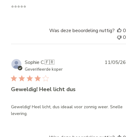
⭐️⭐️⭐️⭐️⭐️
Was deze beoordeling nuttig?
0
0
Publ
Sophie C.
🇫🇷
11/05/26
date
Geverifieerde koper
Geweldig! Heel licht dus
Geweldig! Heel licht, dus ideaal voor zonnig weer. Snelle
levering.