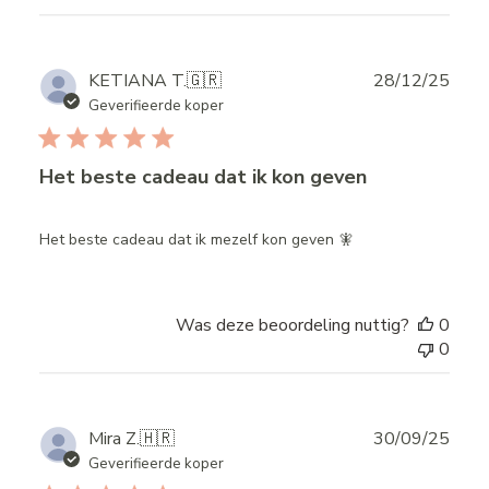
Publ
KETIANA T.
🇬🇷
28/12/25
date
Geverifieerde koper
Het beste cadeau dat ik kon geven
Het beste cadeau dat ik mezelf kon geven 🧚
Was deze beoordeling nuttig?
0
0
Publ
Mira Z.
🇭🇷
30/09/25
date
Geverifieerde koper