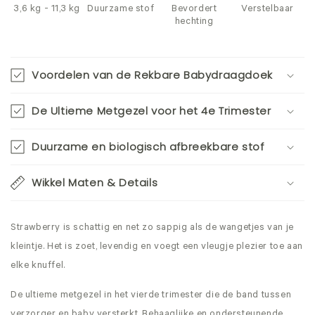
3,6 kg - 11,3 kg
Duurzame stof
Bevordert
Verstelbaar
hechting
Voordelen van de Rekbare Babydraagdoek
De Ultieme Metgezel voor het 4e Trimester
Duurzame en biologisch afbreekbare stof
Wikkel Maten & Details
Strawberry is schattig en net zo sappig als de wangetjes van je
kleintje. Het is zoet, levendig en voegt een vleugje plezier toe aan
elke knuffel.
De ultieme metgezel in het vierde trimester die de band tussen
verzorger en baby versterkt. Behaaglijke en ondersteunende