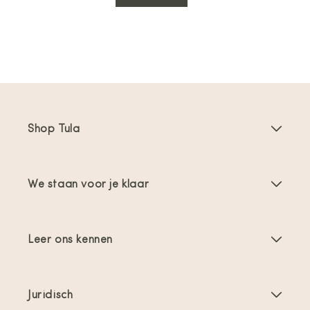
Shop Tula
Draagzakken
We staan voor je klaar
Toddler Draagzakken
Gebruiksaanwijzingen
Draagzak Accessoires
Leer ons kennen
FAQs
Bestsellers
Over ons
Contact opnemen
Aanbiedingen & promoties
Juridisch
Over babydragen