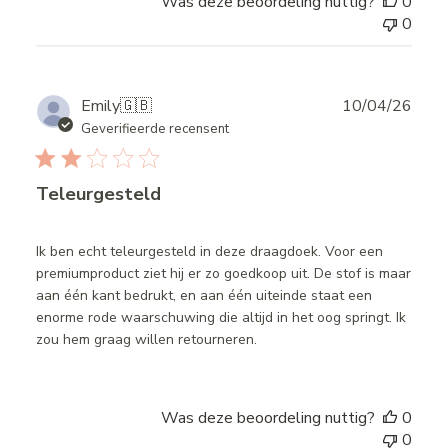
Was deze beoordeling nuttig?
0
0
Publ
Emily
🇬🇧
10/04/26
date
Geverifieerde recensent
Teleurgesteld
Ik ben echt teleurgesteld in deze draagdoek. Voor een
premiumproduct ziet hij er zo goedkoop uit. De stof is maar
aan één kant bedrukt, en aan één uiteinde staat een
enorme rode waarschuwing die altijd in het oog springt. Ik
zou hem graag willen retourneren.
Was deze beoordeling nuttig?
0
0