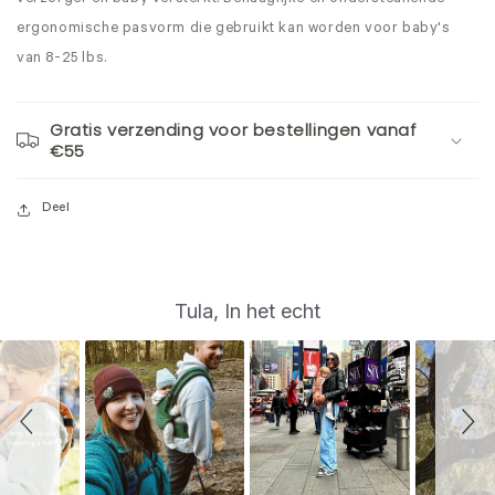
ergonomische pasvorm die gebruikt kan worden voor baby's
van 8-25 lbs.
Gratis verzending voor bestellingen vanaf
€55
Deel
S
Slide
Tula, In het echt
controls
l
i
d
e
s
h
o
w