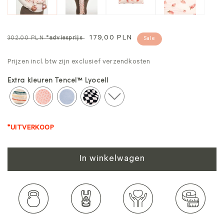
Normale
Aanbiedingsprijs
179,00 PLN
302,00 PLN
*adviesprijs
Sale
prijs
Prijzen incl. btw zijn exclusief verzendkosten
Extra kleuren Tencel™ Lyocell
*UITVERKOOP
In winkelwagen