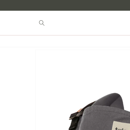
naar
inhoud
Doorgaan naar
productinformatie