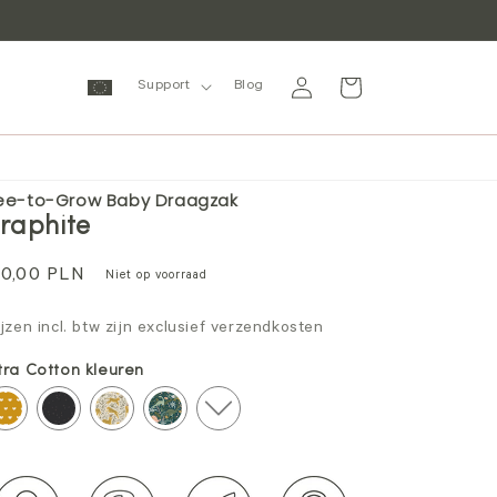
Inloggen
Winkelwagen
Support
Blog
ee-to-Grow Baby Draagzak
raphite
ormale
0,00 PLN
Niet op voorraad
ijs
ijzen incl. btw zijn exclusief verzendkosten
tra Cotton kleuren