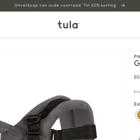
Uitverkoop van oude voorraad. Tot 60% korting.
Fr
G
N
65
pr
Pr
Ex