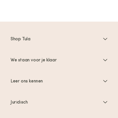
Shop Tula
Draagzakken
We staan voor je klaar
Toddler Draagzakken
Gebruiksaanwijzingen
Draagzak Accessoires
Leer ons kennen
FAQs
Bestsellers
Over ons
Contact opnemen
Aanbiedingen & promoties
Juridisch
Over babydragen
Verzending en retour
Algemene voorwaarden