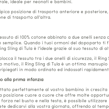
erale, ideale per neonati e bambini.
ipica posizione di trasporto anteriore e posteriore, 
ne di trasporto all'altra.
suto di 100% cotone abbinato a due anelli senza cuci
ign semplice. Quando i tuoi ormoni del dopoparto ti
ng Sling di Tula è l'ideale grazie al suo tessuto di al
occa il tessuto tra i due anelli di sicurezza, il Ri
o motivo, il Ring Sling di Tula è un ottimo marsupio
 ripiegati in modo ordinato ed indossati rapidament
o alla prima infanzia
ttato perfettamente al vostro bambino in crescita d
na posizione cuore a cuore che offre molte opportuni
orza nel busto e nella testa, è possibile utilizzare
te dedicarvi alla vostra giornata, offrendo al tempo