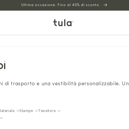
Ultima occasione. Fino al 40% di sconto.
pi
ni di trasporto e una vestibilità personalizzabile. Un
ateriale
Stampe
Tessitore