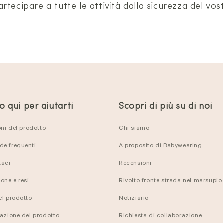
tecipare a tutte le attività dalla sicurezza del vos
 qui per aiutarti
Scopri di più su di noi
oni del prodotto
Chi siamo
e frequenti
A proposito di Babywearing
taci
Recensioni
one e resi
Rivolto fronte strada nel marsupio
el prodotto
Notiziario
razione del prodotto
Richiesta di collaborazione