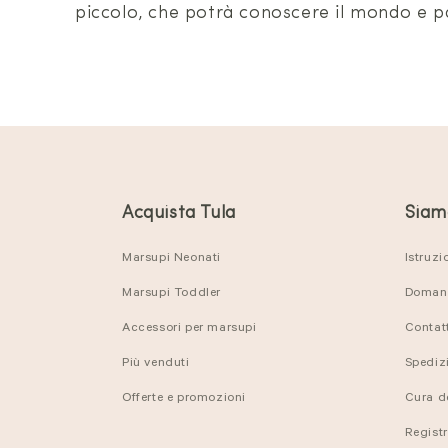
piccolo, che potrà conoscere il mondo e par
Acquista Tula
Siamo
Marsupi Neonati
Istruzi
Marsupi Toddler
Domand
Accessori per marsupi
Contat
Più venduti
Spedizi
Offerte e promozioni
Cura d
Regist