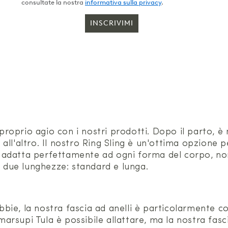
consultate la nostra
informativa sulla privacy
.
INSCRIVIMI
a proprio agio con i nostri prodotti. Dopo il parto, 
o all'altro. Il nostro Ring Sling è un'ottima opzione 
 si adatta perfettamente ad ogni forma del corpo, no
n due lunghezze: standard e lunga.
fibbie, la nostra fascia ad anelli è particolarmente 
 marsupi Tula è possibile allattare, ma la nostra fas