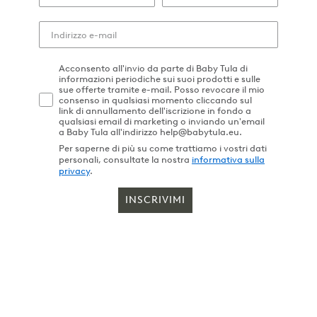
Acconsento all'invio da parte di Baby Tula di
informazioni periodiche sui suoi prodotti e sulle
sue offerte tramite e-mail. Posso revocare il mio
consenso in qualsiasi momento cliccando sul
link di annullamento dell'iscrizione in fondo a
qualsiasi email di marketing o inviando un'email
a Baby Tula all'indirizzo help@babytula.eu.
Per saperne di più su come trattiamo i vostri dati
personali, consultate la nostra
informativa sulla
privacy
.
INSCRIVIMI