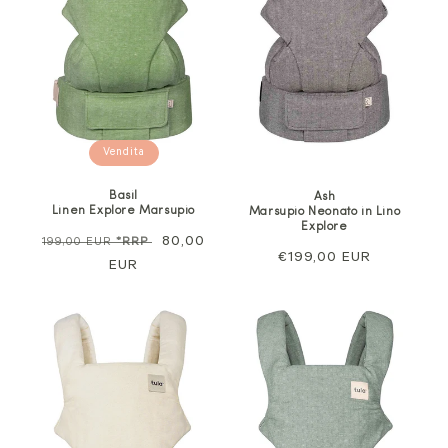
Vendita
Basil
Ash
Linen Explore Marsupio
Marsupio Neonato in Lino
Explore
Prezzo
Prezzo
80,00
199,00 EUR
*RRP
Prezzo
€199,00 EUR
normale
EUR
di
normale
vendita