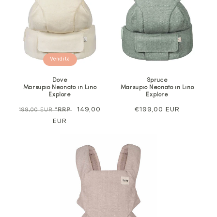
Vendita
Dove
Spruce
Marsupio Neonato in Lino
Marsupio Neonato in Lino
Explore
Explore
Prezzo
Prezzo
149,00
Prezzo
€199,00 EUR
199,00 EUR
*RRP
normale
EUR
di
normale
vendita