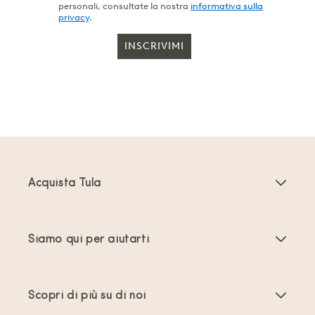
personali, consultate la nostra
informativa sulla
privacy
.
INSCRIVIMI
Acquista Tula
Marsupi Neonati
Siamo qui per aiutarti
Marsupi Toddler
Istruzioni del prodotto
Accessori per marsupi
Scopri di più su di noi
Domande frequenti