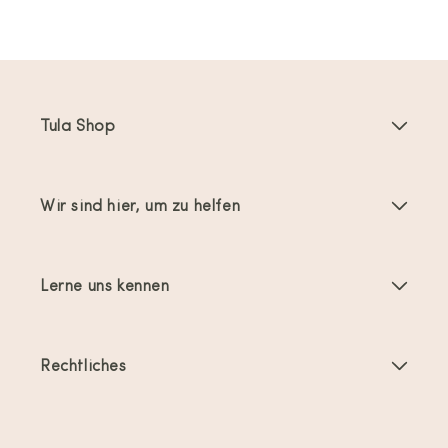
Tula Shop
Babytragen
Wir sind hier, um zu helfen
Toddler Tragen
Anleitungen
Babytragen-Zubehör
Lerne uns kennen
Häufig gestellte Fragen
Bestseller
Über uns
Kontakt
Angebote & Aktionen
Rechtliches
Über das Tragen von Babys
Versand und Rückgabe
Allgemeine Geschäftsbedingungen
Bewertungen
Produktpflege