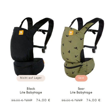
Nicht auf Lager
Sale
Black
Soar
Lite Babytrage
Lite Babytrage
Normalpreis
Sale
74,00 €
Normalpreis
Sale
74,00 €
99,00 €
*UVP
99,00 €
*UVP