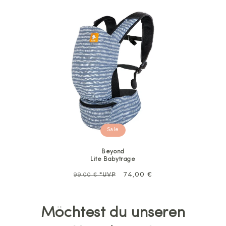
Sale
Beyond
Lite Babytrage
Normalpreis
Sale
74,00 €
99,00 €
*UVP
Möchtest du unseren