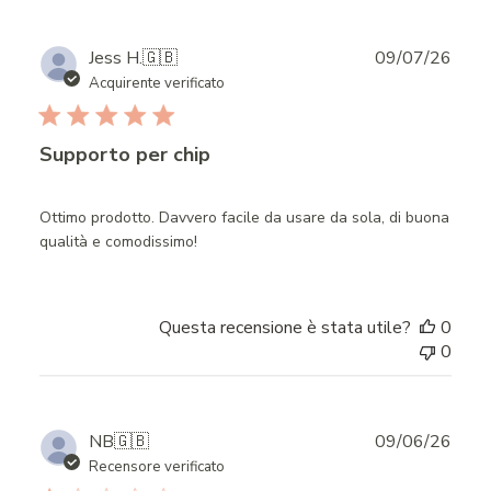
Publ
Jess H.
🇬🇧
09/07/26
date
Acquirente verificato
Supporto per chip
Ottimo prodotto. Davvero facile da usare da sola, di buona
qualità e comodissimo!
Questa recensione è stata utile?
0
0
Publ
NB
🇬🇧
09/06/26
date
Recensore verificato