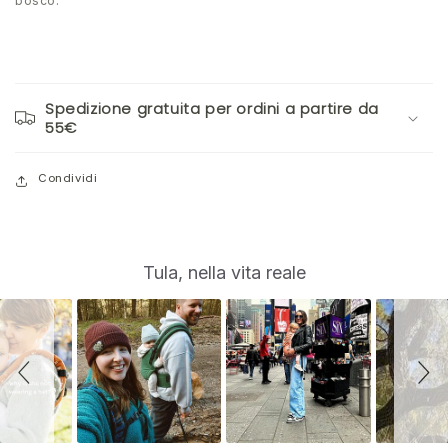
bosco.
Spedizione gratuita per ordini a partire da
55€
Condividi
S
Slide
Tula, nella vita reale
controls
l
i
d
e
s
h
o
w