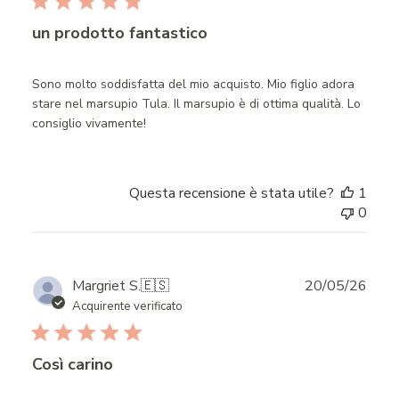
un prodotto fantastico
Sono molto soddisfatta del mio acquisto. Mio figlio adora
stare nel marsupio Tula. Il marsupio è di ottima qualità. Lo
consiglio vivamente!
Questa recensione è stata utile?
1
0
Publ
Margriet S.
🇪🇸
20/05/26
date
Acquirente verificato
Così carino