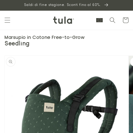
Vai al
Saldi di fine stagione. Sconti fino al 60%.
contenuto
Carrello
Marsupio in Cotone Free-to-Grow
Seedling
Vai alle
informazioni
sul prodotto