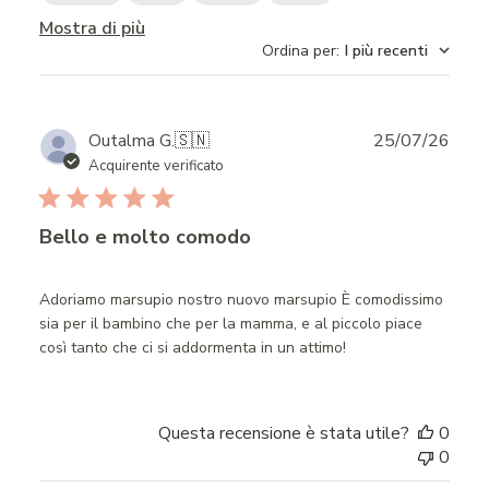
Mostra di più
Ordina per
:
I più recenti
Publ
Outalma G.
🇸🇳
25/07/26
date
Acquirente verificato
Bello e molto comodo
Adoriamo marsupio nostro nuovo marsupio È comodissimo
sia per il bambino che per la mamma, e al piccolo piace
così tanto che ci si addormenta in un attimo!
Questa recensione è stata utile?
0
0