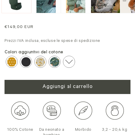
modale
mo
Prezzo
€149,00 EUR
normale
Prezzi IVA inclusa, escluse le spese di spedizione
Colori aggiuntivi del cotone
Aggiungi al carrello
100% Cotone
Da neonato a
Morbido
3,2 - 20,4 kg