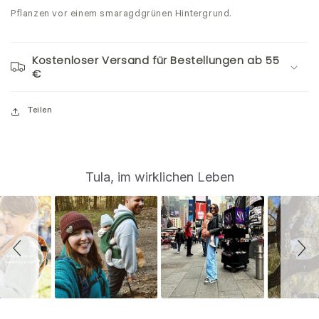
Pflanzen vor einem smaragdgrünen Hintergrund.
Kostenloser Versand für Bestellungen ab 55
€
Teilen
S
Slide
Tula, im wirklichen Leben
controls
l
i
d
e
s
h
o
w