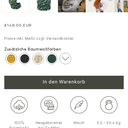
Regulärer
€149,00 EUR
Preis
Preise inkl. MwSt. zzgl. Versandkosten
Zusätzliche Baumwollfarben
In den Warenkorb
100%
Neugeborenes
Weich
3,2 - 20,4 kg