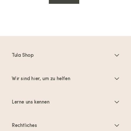
Tula Shop
Babytragen
Wir sind hier, um zu helfen
Toddler Tragen
Anleitungen
Babytragen-Zubehör
Lerne uns kennen
Häufig gestellte Fragen
Bestseller
Über uns
Kontakt
Angebote & Aktionen
Rechtliches
Über das Tragen von Babys