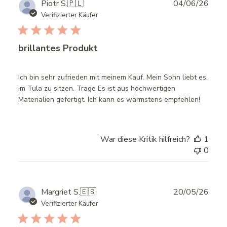
Publ
Piotr S.
🇵🇱
04/06/26
date
Verifizierter Käufer
brillantes Produkt
Ich bin sehr zufrieden mit meinem Kauf. Mein Sohn liebt es,
im Tula zu sitzen. Trage Es ist aus hochwertigen
Materialien gefertigt. Ich kann es wärmstens empfehlen!
War diese Kritik hilfreich?
1
0
Publ
Margriet S.
🇪🇸
20/05/26
date
Verifizierter Käufer