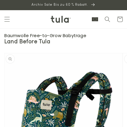
Archiv Sale Bis zu 60 % Rabatt.
zum
Inhalt
Warenkor
Baumwolle Free-to-Grow Babytrage
Land Before Tula
r
oduktinformation
ringen