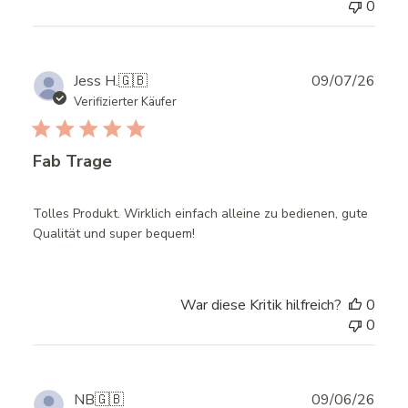
0
Publ
Jess H.
🇬🇧
09/07/26
date
Verifizierter Käufer
Fab Trage
Tolles Produkt. Wirklich einfach alleine zu bedienen, gute
Qualität und super bequem!
War diese Kritik hilfreich?
0
0
Publ
NB
🇬🇧
09/06/26